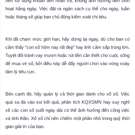
nên sử dụng khoản tiền nhàn rỗi, không ảnh hưởng đến sinh
hoạt hằng ngày. Việc đặt ra ngân sách cụ thể cho ngày, tuần
hoặc tháng sẽ giúp bạn chủ động kiểm soát chi tiêu.
Khi đã chạm mức giới hạn, hãy dừng lại ngay, dù cho bạn có
cảm thấy “con số hôm nay rất đẹp” hay linh cảm sắp trúng lớn.
Tuyệt đối tránh vay mượn hoặc rút tiền cần thiết cho cuộc sống
để mua vé số, bởi điều này dễ đẩy người chơi vào vòng xoáy
tâm lý tiêu cực.
Bên cạnh đó, hãy quản lý cả thời gian dành cho xổ số. Việc
quá sa đà vào soi kết quả, phân tích KQXSMN hay suy nghĩ
về các con số suốt ngày dài có thể ảnh hưởng đến công việc
và tinh thần. Xổ số chỉ nên chiếm một phần nhỏ trong quỹ thời
gian giải trí của bạn.