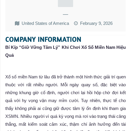
—
United States of America
February 9, 2026
COMPANY INFORMATION
Bí Kíp “Giữ Vững Tâm Lý” Khi Chơi Xổ Số Miền Nam Hiệu
Quả
Xổ số miền Nam từ lâu đã trở thành một hình thức giải trí quen
thuộc với rất nhiều người. Mỗi ngày quay số, đặc biệt vào
những khung giờ cố định, người chơi lại hồi hộp chờ đợi kết
quả với hy vọng vận may mỉm cười. Tuy nhiên, thực tế cho
thấy không phải ai cũng giữ được tâm lý ổn định khi tham gia
XSMN. Nhiều người vì quá kỳ vọng mà rơi vào trạng thái căng
thẳng, mất kiểm soát cảm xúc, thậm chí ảnh hưởng đến tài