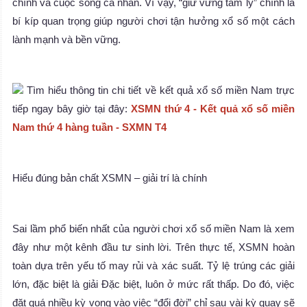
chính và cuộc sống cá nhân. Vì vậy, “giữ vững tâm lý” chính là
bí kíp quan trọng giúp người chơi tận hưởng xổ số một cách
lành mạnh và bền vững.
Tìm hiểu thông tin chi tiết về kết quả xổ số miền Nam trực
tiếp ngay bây giờ tại đây:
XSMN thứ 4 - Kết quả xổ số miền
Nam thứ 4 hàng tuần - SXMN T4
Hiểu đúng bản chất XSMN – giải trí là chính
Sai lầm phổ biến nhất của người chơi xổ số miền Nam là xem
đây như một kênh đầu tư sinh lời. Trên thực tế, XSMN hoàn
toàn dựa trên yếu tố may rủi và xác suất. Tỷ lệ trúng các giải
lớn, đặc biệt là giải Đặc biệt, luôn ở mức rất thấp. Do đó, việc
đặt quá nhiều kỳ vọng vào việc “đổi đời” chỉ sau vài kỳ quay sẽ