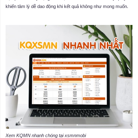
khiến tâm lý dễ dao động khi kết quả không như mong muốn.
Xem KQMN nhanh chóng tại xsmnmobi