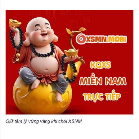
Giữ tâm lý vững vàng khi chơi XSNM